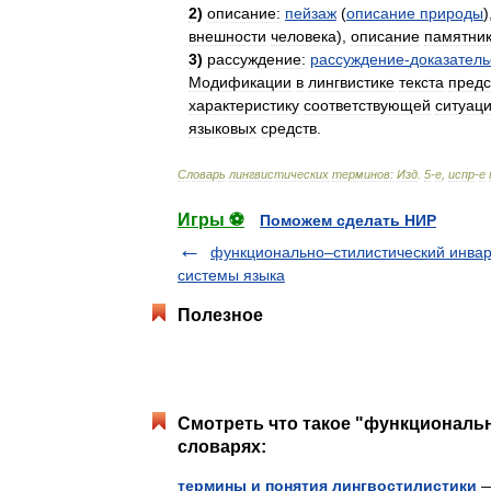
2
)
описание:
пейзаж
(
описание
природы
)
внешности
человека
),
описание
памятни
3
)
рассуждение:
рассуждение
-
доказатель
Модификации
в
лингвистике
текста
предс
характеристику
соответствующей
ситуац
языковых
средств
.
Словарь
лингвистических
терминов:
Изд
.
5
-
е
,
испр
-
е
Игры ⚽
Поможем сделать НИР
функционально–стилистический инва
системы языка
Полезное
Смотреть что такое "функциональн
словарях:
термины и понятия лингвостилистики
—