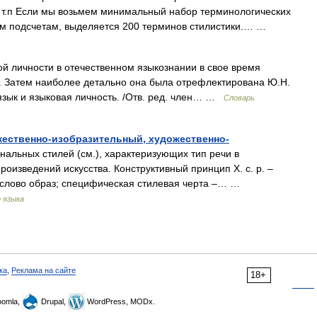
 и т.п Если мы возьмем минимальный набор терминологических
ным подсчетам, выделяется 200 терминов стилистики.… …
й личности в отечественном языкознании в свое время
. Затем наиболее детально она была отрефлектирована Ю.Н.
язык и языковая личность. /Отв. ред. член… …
Словарь
жественно-изобразительный, художественно-
альных стилей (см.), характеризующих тип речи в
оизведений искусства. Конструктивный принцип Х. с. р. –
в слово образ; специфическая стилевая черта –… …
 языка
ка
,
Реклама на сайте
18+
omla,
Drupal,
WordPress, MODx.