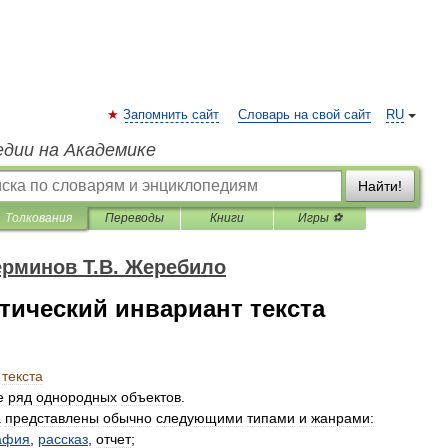
Запомнить сайт
Словарь на свой сайт
RU
едии на Академике
Найти!
Толкования
Переводы
Книги
Игры ⚽
ерминов Т.В. Жеребило
ический инвариант текста
текста
е
ряд
однородных
объектов
.
а
представлены
обычно
следующими
типами
и
жанрами:
афия
,
рассказ
,
отчет
;