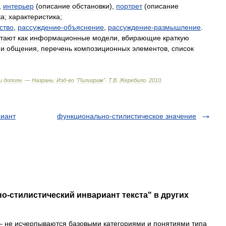
,
интерьер
(
описание
обстановки
),
портрет
(
описание
ка
;
характеристика
;
ство
,
рассуждение
-
объяснение
,
рассуждение
-
размышление
.
тают
как
информационные
модели
,
вбирающие
краткую
ии
общения
,
перечень
композиционных
элементов
,
список
и
дополн
. —
Назрань:
Изд
-
во
"
Пилигрим
"
.
Т
.
В
.
Жеребило
.
2010
.
риант
функционально-стилистическое значение
о-стилистический инвариант текста" в других
 не исчерпываются базовыми категориями и понятиями типа