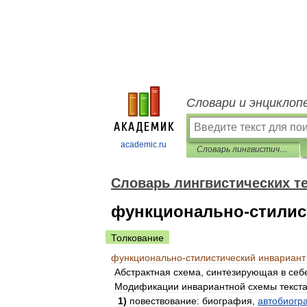
Словари и энциклоп
academic.ru
Словарь лингвистических терминов Т.В. Жеребило
Словарь лингвистических т
функционально-стилист
Толкование
функционально
-
стилистический
инвариант
Абстрактная
схема
,
синтезирующая
в
себ
Модификации
инвариантной
схемы
текст
1
)
повествование:
биография
,
автобиогр