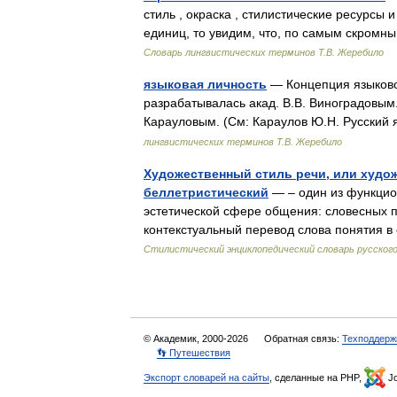
стиль , окраска , стилистические ресурсы
единиц, то увидим, что, по самым скром
Словарь лингвистических терминов Т.В. Жеребило
языковая личность
— Концепция языково
разрабатывалась акад. В.В. Виноградовым
Карауловым. (См: Караулов Ю.Н. Русский 
лингвистических терминов Т.В. Жеребило
Художественный стиль речи, или худо
беллетристический
— – один из функцион
эстетической сфере общения: словесных пр
контекстуальный перевод слова понятия 
Стилистический энциклопедический словарь русского
© Академик, 2000-2026
Обратная связь:
Техподдерж
👣 Путешествия
Экспорт словарей на сайты
, сделанные на PHP,
Jo